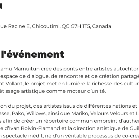
u
ue Racine E, Chicoutimi, QC G7H 1T5, Canada
 l'événement
ikamu Mamuitun crée des ponts entre artistes autochton
 espace de dialogue, de rencontre et de création partagé
nt Vollant, le projet met en lumière la richesse des cult
 métissage artistique comme moteur d’unité.
on du projet, des artistes issus de différentes nations et
se, Pako, Willows, ainsi que Mariko, Velours Velours et 
ers afin de créer un répertoire commun empreint d’authen
e d’Ivan Boivin-Flamand et la direction artistique de Gui
 spectacle inédit, né d’un véritable processus de co-créa