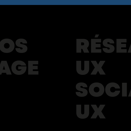
RÉSE
OS
UX
AGE
SOCI
UX
mmation
on du Poste de Traite
ontre