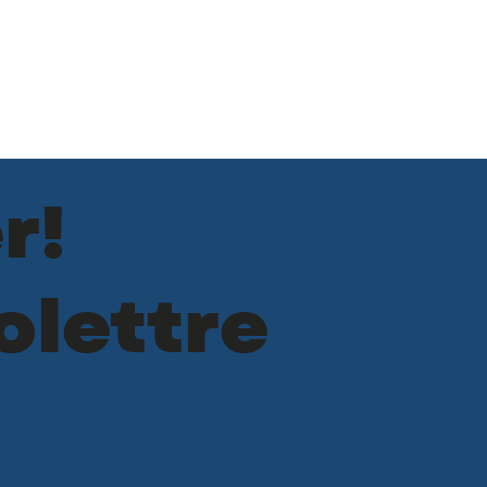
r!
olettre