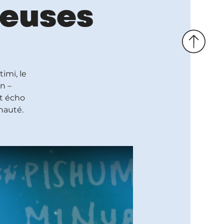
euses
imi, le
n –
it écho
unauté.