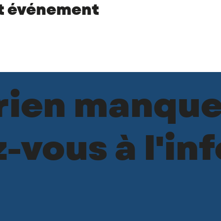
et événement
 rien manque
vous à l'inf