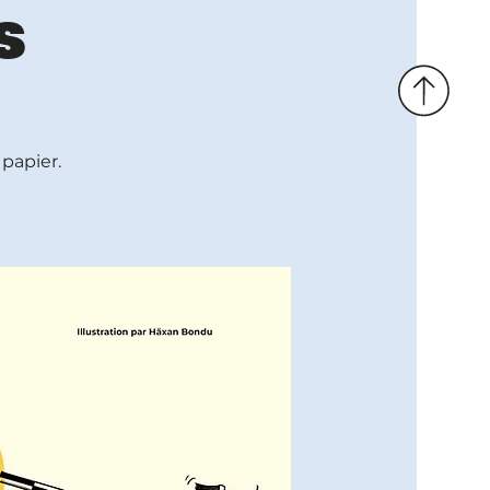
s
 papier.