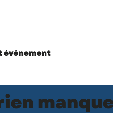
et événement
 rien manque