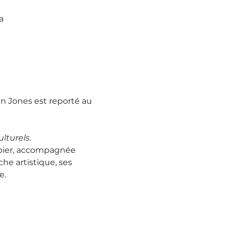
a
n Jones est reporté au 
ulturels
.
apier, accompagnée 
e artistique, ses 
e.