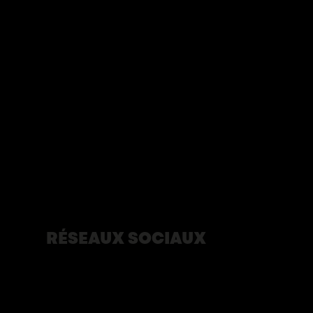
Animation du Poste de Traite
La rencontre
Blogue
À propos
Partenaires
Devenir bénévole
Développement durable
Terrasses du 350e
Éditions du journal du 350e
Nous contacter
Politique de confidentialité
RÉSEAUX SOCIAUX