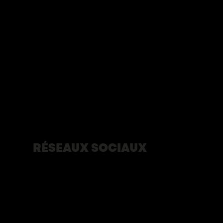
Blogue
À propos
Partenaires
Devenir bénévole
Développement durable
Terrasses du 350e
Éditions du journal du 350e
Nous contacter
Politique de confidentialité
RÉSEAUX SOCIAUX