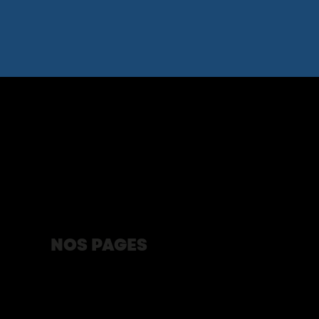
NOS PAGES
Programmation
Animation du Poste de Traite
La rencontre