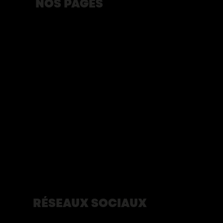
NOS PAGES
Programmation
Animation du Poste de Traite
La rencontre
Blogue
À propos
Partenaires
Devenir bénévole
Développement durable
Terrasses du 350e
Éditions du journal du 350e
Nous contacter
Politique de confidentialité
RÉSEAUX SOCIAUX