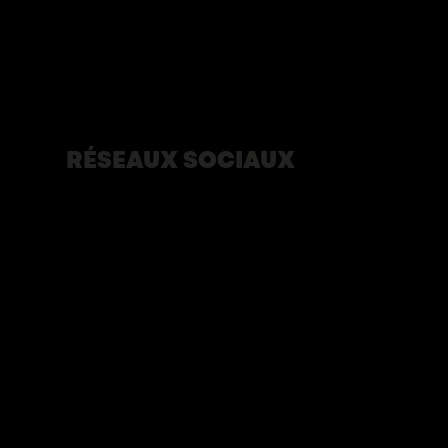
Éditions du journal du 350e
Nous contacter
Politique de confidentialité
RÉSEAUX SOCIAUX